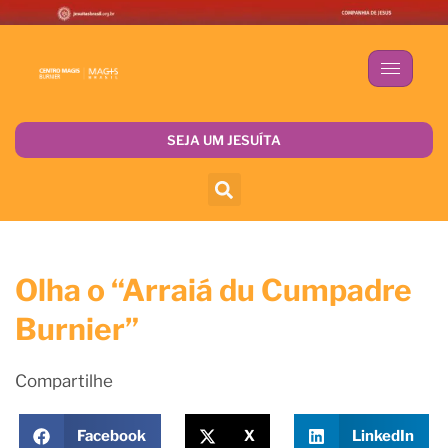
SEJA UM JESUÍTA
Olha o “Arraiá du Cumpadre
Burnier”
Compartilhe
Facebook
X
LinkedIn