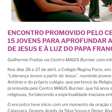
ENCONTRO PROMOVIDO PELO CE
15 JOVENS PARA APROFUNDAR A
DE JESUS E À LUZ DO PAPA FRA
Guilherme Freitas via Centro MAGIS Burnier com info
Nos dias 26 e 27 de abril, o Colégio Regina Pacis, 
“Liderança Jovem a partir de Jesus”, reunindo joven
Antônio e do próprio colégio, que pertence às Religio
promovida pelo Centro MAGIS Burnier, que há anos a
religiosas, fortalecendo a espiritualidade inaciana en
O encontro teve início com um momento de oração co
Calassara, Geanny Arielly da Silva Sousa e Dener A