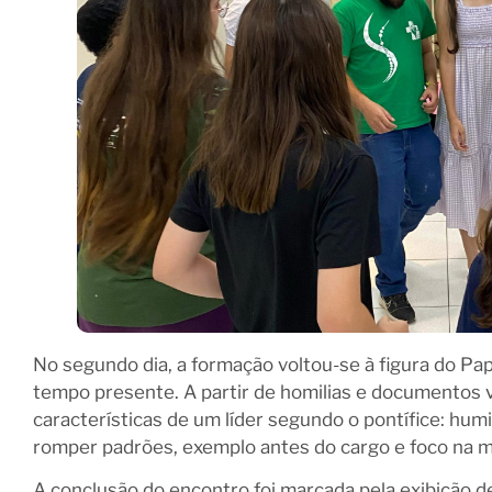
No segundo dia, a formação voltou-se à figura do Pa
tempo presente. A partir de homilias e documentos v
características de um líder segundo o pontífice: hu
romper padrões, exemplo antes do cargo e foco na 
A conclusão do encontro foi marcada pela exibição de