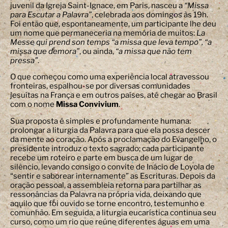
juvenil da Igreja Saint-Ignace, em Paris, nasceu a
“Missa
para Escutar a Palavra”
, celebrada aos domingos às 19h.
Foi então que, espontaneamente, um participante lhe deu
um nome que permaneceria na memória de muitos:
La
Messe qui prend son temps
“a missa que leva tempo”, “a
missa que demora”
, ou ainda,
“a missa que não tem
pressa”
.
O que começou como uma experiência local atravessou
fronteiras, espalhou-se por diversas comunidades
jesuítas na França e em outros países, até chegar ao Brasil
com o nome
Missa Convivium
.
Sua proposta é simples e profundamente humana:
prolongar a liturgia da Palavra para que ela possa descer
da mente ao coração. Após a proclamação do Evangelho, o
presidente introduz o texto sagrado; cada participante
recebe um roteiro e parte em busca de um lugar de
silêncio, levando consigo o convite de Inácio de Loyola de
“sentir e saborear internamente” as Escrituras. Depois da
oração pessoal, a assembleia retorna para partilhar as
ressonâncias da Palavra na própria vida, deixando que
aquilo que foi ouvido se torne encontro, testemunho e
comunhão. Em seguida, a liturgia eucarística continua seu
curso, como um rio que reúne diferentes águas em uma