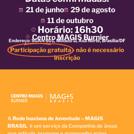
21 de junho
29 de agosto
11 de outubro
Horário: 16h30
Centro MAGIS Burnier
Endereço: SGAN 601, Módulo D, Asa Norte, Brasília/DF
Participação gratuita
- não é necessário
inscrição
A
Rede Inaciana de Juventude – MAGIS
BRASIL
é um serviço da Companhia de Jesus
que articula, promove e acompanha ações