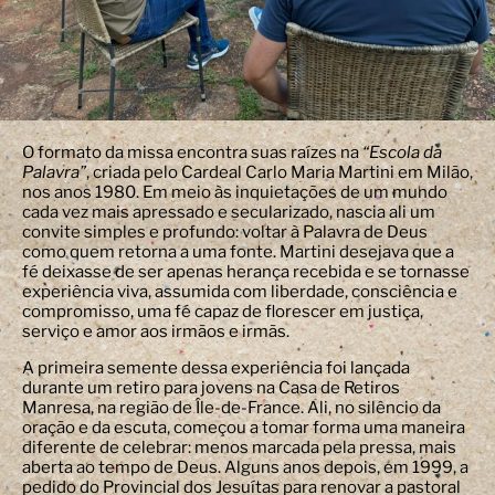
O formato da missa encontra suas raízes na
“Escola da
Palavra”
, criada pelo Cardeal Carlo Maria Martini em Milão,
nos anos 1980. Em meio às inquietações de um mundo
cada vez mais apressado e secularizado, nascia ali um
convite simples e profundo: voltar à Palavra de Deus
como quem retorna a uma fonte. Martini desejava que a
fé deixasse de ser apenas herança recebida e se tornasse
experiência viva, assumida com liberdade, consciência e
compromisso, uma fé capaz de florescer em justiça,
serviço e amor aos irmãos e irmãs.
A primeira semente dessa experiência foi lançada
durante um retiro para jovens na Casa de Retiros
Manresa, na região de Île-de-France. Ali, no silêncio da
oração e da escuta, começou a tomar forma uma maneira
diferente de celebrar: menos marcada pela pressa, mais
aberta ao tempo de Deus. Alguns anos depois, em 1999, a
pedido do Provincial dos Jesuítas para renovar a pastoral