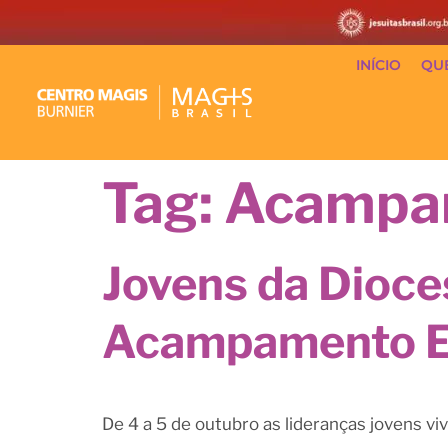
INÍCIO
QU
Tag:
Acampam
Jovens da Dioce
Acampamento Esp
De 4 a 5 de outubro as lideranças jovens v